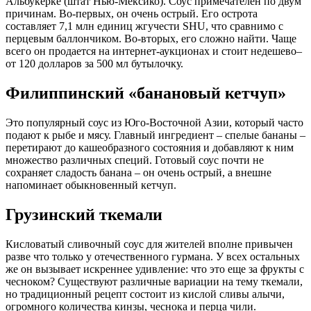
Альбукерке (штат Нью-Мексико). Соус примечателен по двум
причинам. Во-первых, он очень острый. Его острота
составляет 7,1 млн единиц жгучести SHU, что сравнимо с
перцевым баллончиком. Во-вторых, его сложно найти. Чаще
всего он продается на интернет-аукционах и стоит недешево–
от 120 долларов за 500 мл бутылочку.
Филиппинский «банановый кетчуп»
Это популярный соус из Юго-Восточной Азии, который часто
подают к рыбе и мясу. Главный ингредиент – спелые бананы –
перетирают до кашеобразного состояния и добавляют к ним
множество различных специй. Готовый соус почти не
сохраняет сладость банана – он очень острый, а внешне
напоминает обыкновенный кетчуп.
Грузинский ткемали
Кисловатый сливочный соус для жителей вполне привычен
разве что только у отечественного гурмана. У всех остальных
же он вызывает искреннее удивление: что это еще за фрукты с
чесноком? Существуют различные вариации на тему ткемали,
но традиционный рецепт состоит из кислой сливы алычи,
огромного количества кинзы, чеснока и перца чили.