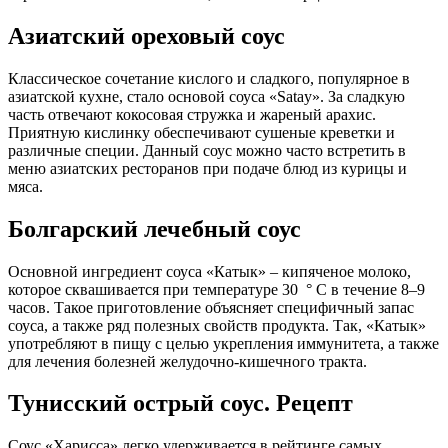
Азиатский ореховый соус
Классическое сочетание кислого и сладкого, популярное в
азиатской кухне, стало основой соуса «Satay». За сладкую
часть отвечают кокосовая стружка и жареный арахис.
Приятную кислинку обеспечивают сушеные креветки и
различные специи. Данный соус можно часто встретить в
меню азиатских ресторанов при подаче блюд из курицы и
мяса.
Болгарский лечебный соус
Основной ингредиент соуса «Катык» – кипяченое молоко,
которое сквашивается при температуре 30 ° С в течение 8–9
часов. Такое приготовление объясняет специфичный запас
соуса, а также ряд полезных свойств продукта. Так, «Катык»
употребляют в пищу с целью укрепления иммунитета, а также
для лечения болезней желудочно-кишечного тракта.
Тунисский острый соус. Рецепт
Соус «Харисса» легко удерживается в рейтинге самых