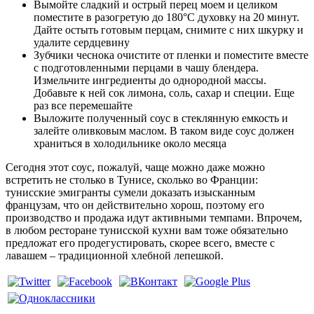
Вымойте сладкий и острый перец моем и целиком
поместите в разогретую до 180°С духовку на 20 минут.
Дайте остыть готовым перцам, снимите с них шкурку и
удалите сердцевину
Зубчики чеснока очистите от пленки и поместите вместе
с подготовленными перцами в чашу блендера.
Измельчите ингредиенты до однородной массы.
Добавьте к ней сок лимона, соль, сахар и специи. Еще
раз все перемешайте
Выложите полученный соус в стеклянную емкость и
залейте оливковым маслом. В таком виде соус должен
храниться в холодильнике около месяца
Сегодня этот соус, пожалуй, чаще можно даже можно
встретить не столько в Тунисе, сколько во Франции:
тунисские эмигранты сумели доказать изысканным
французам, что он действительно хорош, поэтому его
производство и продажа идут активными темпами. Впрочем,
в любом ресторане тунисской кухни вам тоже обязательно
предложат его продегустировать, скорее всего, вместе с
лавашем – традиционной хлебной лепешкой.