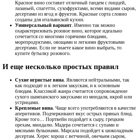
Красное вино составит отличный тандем с пиццей,
лазаньей, спагетти, сухофруктами, всеми видами сыров,
десертами из ягод и фруктов. Красные сорта словно
созданы для итальянской кухни.
Универсальный вариант
. Именно так можно
охарактеризовать розовое вино, которое идеально
сочетается со многими горячими блюдами,
морепродуктами, овощами и легкими фруктовыми
десертами. Если не знаете какое вино выбрать, то
купите бутылку розового.
И еще несколько простых правил
Сухие игристые вина
. Являются нейтральными, так
как подходят и к легким закускам, и к основным
блюдам. Классикой жанра считается сопровождение
сухого шампанского закусками из миндаля, икрой или
устрицами.
Крепленые вина
. Чаще всего употребляются в качестве
аперитивов. Подчеркивают вкус острых пряных блюд.
Кроме того… Портвейн подойдет к сыру, грецким
орехам, миндалю. Мадера сочетается с супами и
мясными бульонами. Марсала подойдет к шоколадным
десертам. Херес хорош с ветчиной, овечьим сыром,