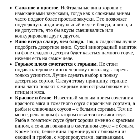
Сложное и простое
. Нейтральные вина хороши с
изысканными закусками, тогда как к сложным винам
часто подают более простые закуски. Это позволяет
подчеркнуть индивидуальный вкус и блюда, и вина, и
не допустить, что бы вкусы смешивались или
конкурировали друг с другом.
Вино всегда слаще, чем блюдо
. Так, к сладостям лучше
подобрать десертное вино. Сухой виноградный напиток
на фоне сладкого десерта будет казаться намного горче,
нежели есть на самом деле.
Горькое плохо сочетается с горьким
. Не стоит
подавать терпкое вино к черному шоколаду, - горечь
только усилится. Лучше сделать выбор в пользу
десертных сортов. Следуя этому принципу, терпкие
вина часто подают к жирным или острым блюдам из
птицы и мяса.
Красное и белое
. Известный многим прием сочетания
красного мяса и томатного соуса с красными сортами, а
рыбы и сливочных соусов – с белыми сортами. Тем не
менее, решающим фактором остается все-таки соус.
Рыба в томатном соусе будет хороша именно с красным
вином, а сочная говядина в сметанном соусе – с белым.
Кроме того, белые вина гармонируют с блюдами из
овощей и грибов, с морепродуктами, запеканками.