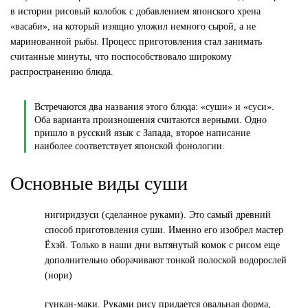
в истории рисовый колобок с добавлением японского хрена
«васаби», на который изящно уложил немного сырой, а не
маринованной рыбы. Процесс приготовления стал занимать
считанные минуты, что поспособствовало широкому
распространению блюда.
Встречаются два названия этого блюда: «суши» и «суси».
Оба варианта произношения считаются верными. Одно
пришло в русский язык с Запада, второе написание
наиболее соответствует японской фонологии.
Основные виды суши
нигиридзуси
(сделанное руками). Это самый древний
способ приготовления суши. Именно его изобрел мастер
Ёхэй. Только в наши дни вытянутый комок с рисом еще
дополнительно оборачивают тонкой полоской водорослей
(нори)
гункан-маки
. Руками рису придается овальная форма,