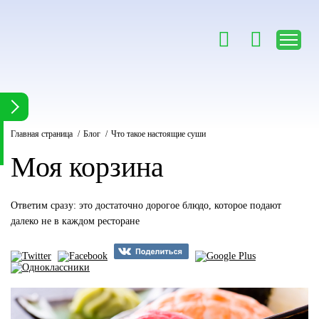
Быстрая доставка вкусной еды
(3462)
940-777
Главная страница
Блог
Что такое настоящие суши
пт, сб - с 12.00 до 23.30
вс, пн, вт, ср, чт - с 12.00 до 22.30
Моя корзина
Ответим сразу: это достаточно дорогое блюдо, которое подают
далеко не в каждом ресторане