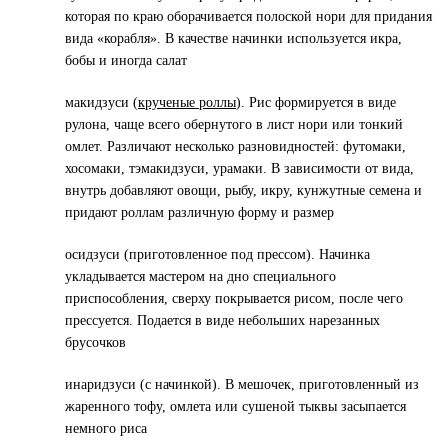
которая по краю оборачивается полоской нори для придания
вида «корабля». В качестве начинки используется икра,
бобы и иногда салат
макидзуси
(
крученые роллы
). Рис формируется в виде
рулона, чаще всего обернутого в лист нори или тонкий
омлет. Различают несколько разновидностей: футомаки,
хосомаки, тэмакидзуси, урамаки. В зависимости от вида,
внутрь добавляют овощи, рыбу, икру, кунжутные семена и
придают роллам различную форму и размер
осидзуси
(приготовленное под прессом). Начинка
укладывается мастером на дно специального
приспособления, сверху покрывается рисом, после чего
прессуется. Подается в виде небольших нарезанных
брусочков
инаридзуси
(с начинкой). В мешочек, приготовленный из
жаренного тофу, омлета или сушеной тыквы засыпается
немного риса